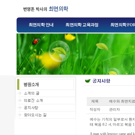
최면의학 안내
최면의학 교육과정
최면의학 FO
제목
예수와 최면치
작성자
관리자
예수는 기적의 일부로서 환자를
태 복음 8:2 -4; 마르꼬 복음 1:4
A man with leprosy came and kne