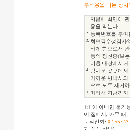
부작용을 막는 장치가
1.
처음에 최면에 관
용을 막는다.
2.
등록번호를 부여함
3.
최면감수성검사와
하게 함으로서 관
등의 정신증(보통
이용 대상에서 제
4.
암시문 곳곳에서 
가까운 변박사의 
으로 모두 제거하
3.
따라서 지금까지 
1:1 이 아니면 불
이 집에서, 아무 때
문의전화:
02-563-79
가 직접 상담)