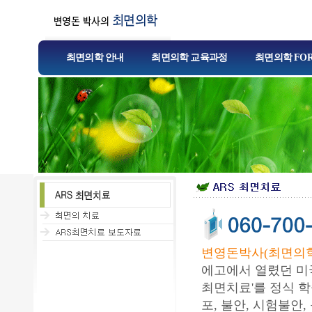
최면의학 안내
최면의학 교육과정
최면의학 FO
변영돈박사(최면의학
에고에서 열렸던 미
최면치료'를 정식 
포, 불안, 시험불안