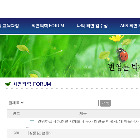
 교육과정
최면의학 FORUM
나의 최면 감수성
ARS 최면
번호
제목
안녕하십니까.최면 자체보다 누가 최면을 어떻게. 왜 하느냐가
...
280
[질문]진료문의