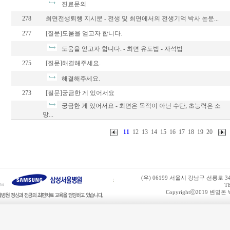
진료문의
278
최면전생퇴행 지시문 - 전생 및 최면에서의 전생기억 박사 논문...
277
[질문]도움을 얻고자 합니다.
도움을 얻고자 합니다. - 최면 유도법 - 자석법
275
[질문]해결해주세요.
해결해주세요.
273
[질문]궁금한 게 있어서요
궁금한 게 있어서요 - 최면은 목적이 아닌 수단; 초능력은 소
망...
11
12
13
14
15
16
17
18
19
20
(우) 06199 서울시 강남구 선릉로 
T
Copyrightⓒ2019 변영돈 박