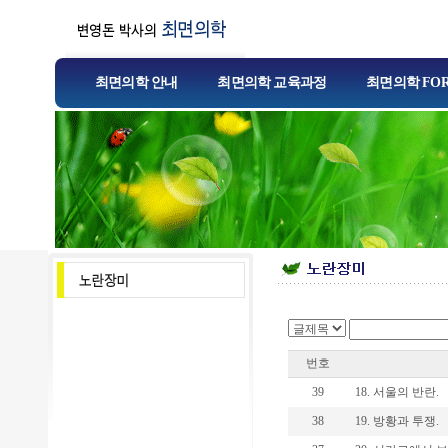
최면의학 안내
최면의학 교육과정
최면의학 FO
번호
39
18. 서울의 반란.
38
19. 방황과 투쟁.