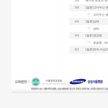
319
예수는 최초의 최
318
[질문]고마우신 
고마우신 변
316
[질문]상태
상태
314
[질문]궁금증
궁금증 - 세
312
[질문]전의-이심