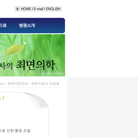
 치료
병원소개
ome > 최면의학안내 > 최면치료의 적응증
암으로 인한 통증 조절