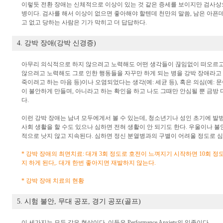
이렇듯 전환 장애는 신체적으로 이상이 있는 것 같은 증세를 보이지만 검사상
병이다. 검사를 해서 이상이 없으면 좋아해야 할텐데 천만의 말씀, 남은 아픈
고 없고 당하는 사람은 기가 막히고 더 답답하다.
4. 강박 장애(강박 신경증)
아무리 의식적으로 하지 않으려고 노력해도 어떤 생각들이 끊임없이 떠오르고
않으려고 노력해도 그로 인한 행동들을 자꾸만 하게 되는 병을 강박 장애라고 한
죽이려고 하는 마음 등)이나 오염되었다는 생각(예: 세균 등), 혹은 의심(예: 
이 불안하게 만들며, 아니라고 하는 확인을 하고 나도 그때만 안심될 뿐 금방 
다.
이런 강박 장애는 남녀 모두에게서 볼 수 있는데, 청소년기나 성인 초기에 발
사회 생활을 할 수도 있으나 심하면 전혀 생활이 안 되기도 한다. 우울이나 불
적으로 낫지 않고 지속된다. 심하면 정신 분열병과의 구별이 어려울 정도로 
* 강박 장애의 최면치료: 대개 3회 정도로 호전이 느껴지기 시작하면 10회 
지 하게 된다,. 대개 한번 좋아지면 재발하지 않는다.
*
강박 장애 치료의 현황
5. 시험 불안, 무대 공포, 경기 공포(골프)
이 세가지는 모두 같은 현상이다. 이들은 Performance Anxiety의 일종이다.