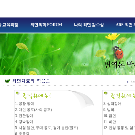
 교육과정
최면의학 FORUM
나의 최면 감수성
ARS 최면
h
1. 공황 장애
8. 성격장애
2. 대인 공포(사회 공포)
9. 빙의.
3. 전환장애
10. 금연
4. 강박장애
11. 비만
5. 시험 불안, 무대 공포, 경기 불안(골프)
12. 만성 동통 및 
6. 우울증