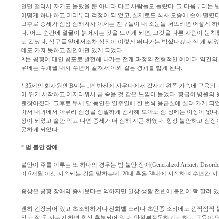
덜덜 떨려서 자기도 놀랐을 뿐 아니라 다른 사람들도 놀랐다. 그 다음부터는 
어떻게 하나 하고 미리부터 걱정이 되 었고, 실제로도 식사 도중에 손이 떨렸다
그후로 증세가 점점 심해지자 이제는 친구들이 내 소문을 퍼뜨리면 어떻게 하나
다. 어느 순간에 얼굴이 붉어지는 것을 느끼게 되면, 그것을 다른 사람이 눈
도 겁났다. 식구들 앞에서조차 심장이 이렇게 뛰다가는 박살나겠다 싶 게 뛰었
데도 가지 못하고 집안에만 있게 되었다.
A는 공황이 대인 공포로 발전해 나가는 전개 과정의 전형적인 예이다. 약간의
우에는 수개월 내지 수년에 걸쳐서 이와 같은 경과를 밟게 된다.
* 35세의 회사원인 B씨는 1년 반전에 사우나에서 갑자기 왼쪽 가슴에 근육의
이 뛰기 시작하고 어지러워서 곧 죽을 것 같은 느낌이 들었다. 황급히 병원의 
괜찮아졌다. 그후로 두세 달 동안은 일주일에 한 번씩 응급실에 실려 가게 되었
아서 내과에서 아무리 심장을 정밀하게 검사해 보아도 심 장에는 이상이 없다고
정이 되었고 술만 먹고 나면 증세가 더 심해 지곤 하였다. 항상 불안하고 심장
못하게 되었다.
*
범 불안 장애
불안이 주를 이루는 또 하나의 경우는 범 불안 장애(Generalized Anxiety Diso
이 6개월 이상 지속되는 것을 말하는데, 20대 혹은 30대에 시작하며 수년간 
증상은 공황 장애의 증세보다는 약하지만 일상 생활 전반에 불안이 쫙 깔려 있
괜히 긴장되어 있고 초조해하거나 전화벨 소리나 초인종 소리에도 깜짝깜짝 놀
잠도 잘 못 자는가 하면 항상 흥분되어 있다. 안절부절못하기도 하고 근육이 