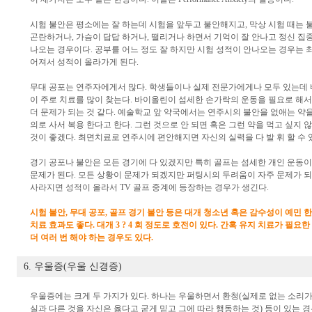
시험 불안은 평소에는 잘 하는데 시험을 앞두고 불안해지고, 막상 시험 때는 불
곤란하거나, 가슴이 답답 하거나, 떨리거나 하면서 기억이 잘 안나고 정신 집
나오는 경우이다. 공부를 어느 정도 잘 하지만 시험 성적이 안나오는 경우는 
어져서 성적이 올라가게 된다.
무대 공포는 연주자에게서 많다. 학생들이나 실제 전문가에게나 모두 있는데 
이 주로 치료를 많이 찾는다. 바이올린이 섬세한 손가락의 운동을 필요로 해서
더 문제가 되는 것 같다. 예술학교 앞 약국에서는 연주시의 불안을 없애는 약
의로 사서 복용 한다고 한다. 그런 것으로 안 되면 혹은 그런 약을 먹고 싶지
것이 좋겠다. 최면치료로 연주시에 편안해지면 자신의 실력을 다 발 휘 할 수 
경기 공포나 불안은 모든 경기에 다 있겠지만 특히 골프는 섬세한 개인 운동이
문제가 된다. 모든 상황이 문제가 되겠지만 퍼팅시의 두려움이 자주 문제가 
사라지면 성적이 올라서 TV 골프 중계에 등장하는 경우가 생긴다.
시험 불안, 무대 공포, 골프 경기 불안 등은 대개 청소년 혹은 감수성이 예민 
치료 효과도 좋다. 대개 3 ? 4 회 정도로 호전이 있다. 간혹 유지 치료가 필
더 여러 번 해야 하는 경우도 있다.
6. 우울증(우울 신경증)
우울증에는 크게 두 가지가 있다. 하나는 우울하면서 환청(실제로 없는 소리가
실과 다른 것을 자신은 옳다고 굳게 믿고 그에 따라 행동하는 것) 등이 있는 경