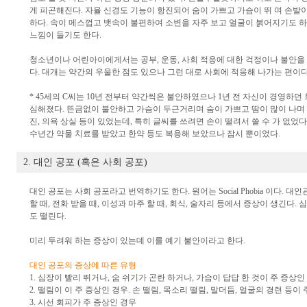
게 피곤해진다. 자율 신경도 기능이 항진되어 숨이 가쁘고 가슴이 뛰 며 손발
하다. 속이 메스껍고 뱃속이 불편하여 소변을 자주 보고 얼굴이 붉어지기도 하
느낌이 들기도 한다.
청소년이나 어린아이에게서는 공부, 운동, 사회 적응에 대한 걱정이나 불안을
다. 대개는 약간의 우울한 점도 있으나 그런 대로 사회에 적응해 나가는 편이다
* 45세의 C씨는 10년 전부터 약간씩은 불안하였으나 1년 전 자신이 경영하던
심해졌다. 뜬금없이 불안하고 가슴이 두근거리며 숨이 가쁘고 땀이 많이 나며 소
진, 의욕 상실 등이 있었는데, 특히 글씨를 쓰려면 손이 떨려서 쓸 수 가 없었다
수년간 약물 치료를 받았고 한약 등도 복용해 보았으나 잠시 뿐이었다.
2. 대인 공포 (혹은 사회 공포)
대인 공포는 사회 공포라고 번역하기도 한다. 원어는 Social Phobia 이다. 
할 때, 전화 받을 때, 이성과 마주 할 때, 회식, 술자리 등에서 증상이 생긴다.
도 떨린다.
미리 두려워 하는 증상이 있는데 이를 예기 불안이라고 한다.
대인 공포의 증상에 따른 유형
1. 심장이 빨리 뛰거나, 숨 쉬기가 곤란 하거나, 가슴이 답답 한 것이 주 증상인
2. 떨림이 이 주 증상인 경우. 손 떨림, 목소리 떨림, 말더듬, 얼굴의 경련 등이
3. 시선 회피가 주 증상인 경우