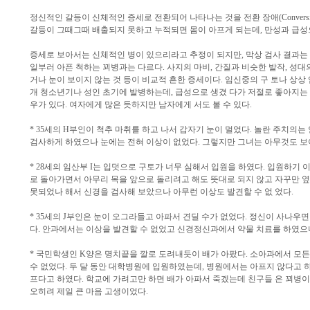
정신적인 갈등이 신체적인 증세로 전환되어 나타나는 것을 전환 장애(Conversion 
갈등이 그때그때 배출되지 못하고 누적되면 몸이 아프게 되는데, 만성과 급성으
증세로 보아서는 신체적인 병이 있으리라고 추정이 되지만, 막상 검사 결과는
일부러 아픈 척하는 꾀병과는 다르다. 사지의 마비, 간질과 비슷한 발작, 성대
거나 눈이 보이지 않는 것 등이 비교적 흔한 증세이다. 임신중의 구 토나 상상 
개 청소년기나 성인 초기에 발병하는데, 급성으로 생겼 다가 저절로 좋아지는
우가 있다. 여자에게 많은 듯하지만 남자에게 서도 볼 수 있다.
* 35세의 H부인이 척추 마취를 하고 나서 갑자기 눈이 멀었다. 놀란 주치의
검사하게 하였으나 눈에는 전혀 이상이 없었다. 그렇지만 그녀는 아무것도 보
* 28세의 임산부 I는 입덧으로 구토가 너무 심해서 입원을 하였다. 입원하기 
로 돌아가면서 아무리 목을 앞으로 돌리려고 해도 뜻대로 되지 않고 자꾸만 옆
못되었나 해서 신경을 검사해 보았으나 아무런 이상도 발견할 수 없 었다.
* 35세의 J부인은 눈이 오그라들고 아파서 견딜 수가 없었다. 정신이 사나우
다. 안과에서는 이상을 발견할 수 없었고 신경정신과에서 약물 치료를 하였으나
* 국민학생인 K양은 명치끝을 깔로 도려내듯이 배가 아팠다. 소아과에서 모
수 없었다. 두 달 동안 대학병원에 입원하였는데, 병원에서는 아프지 않다고 
프다고 하였다. 학교에 가려고만 하면 배가 아파서 죽겠는데 친구들 은 꾀병
오히려 제일 큰 마음 고생이었다.