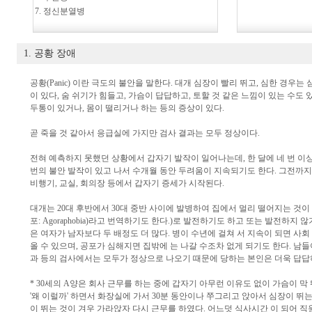
7. 정신분열병
1. 공황 장애
공황(Panic) 이란 극도의 불안을 말한다. 대개 심장이 빨리 뛰고, 심한 경우는
이 있다, 숨 쉬기가 힘들고, 가슴이 답답하고, 토할 것 같은 느낌이 있는 수도 
두통이 있거나, 몸이 떨리거나 하는 등의 증상이 있다.
곧 죽을 것 같아서 응급실에 가지만 검사 결과는 모두 정상이다.
전혀 예측하지 못했던 상황에서 갑자기 발작이 일어나는데, 한 달에 네 번 이
번의 불안 발작이 있고 나서 수개월 동안 두려움이 지속되기도 한다. 그전까지 
비행기, 교실, 회의장 등에서 갑자기 증세가 시작된다.
대개는 20대 후반에서 30대 중반 사이에 발병하여 집에서 멀리 떨어지는 것이
포: Agoraphobia)라고 번역하기도 한다.)로 발전하기도 하고 또는 발전하지 
은 여자가 남자보다 두 배정도 더 많다. 병이 수년에 걸쳐 서 지속이 되면 사
올 수 있으며, 공포가 심해지면 집밖에 는 나갈 수조차 없게 되기도 한다. 남
과 등의 검사에서는 모두가 정상으로 나오기 때문에 당하는 본인은 더욱 답답
* 30세의 A양은 회사 근무를 하는 중에 갑자기 아무런 이유도 없이 가슴이 막 
'왜 이럴까' 하면서 화장실에 가서 30분 동안이나 쭈그리고 앉아서 심장이 뛰
이 뛰는 것이 겨우 가라앉자 다시 근무를 하였다. 어느덧 식사시간 이 되어 